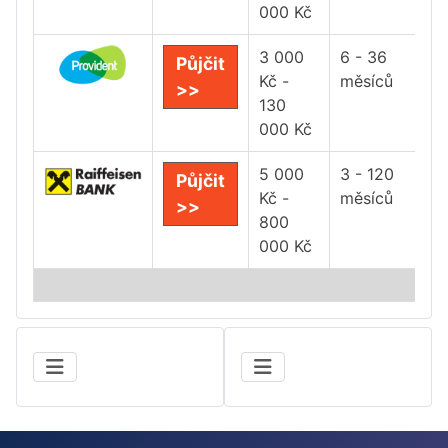
000 Kč
3 000
6 - 36
Půjčit
Kč -
měsíců
>>
130
000 Kč
5 000
3 - 120
Půjčit
Kč -
měsíců
>>
800
000 Kč