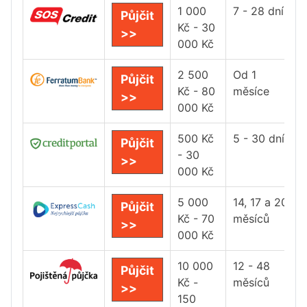
1 000
7 - 28 dní
Půjčit
Kč - 30
>>
000 Kč
2 500
Od 1
Půjčit
Kč - 80
měsíce
>>
000 Kč
500 Kč
5 - 30 dní
Půjčit
- 30
>>
000 Kč
5 000
14, 17 a 20
Půjčit
Kč - 70
měsíců
>>
000 Kč
10 000
12 - 48
Půjčit
Kč -
měsíců
>>
150